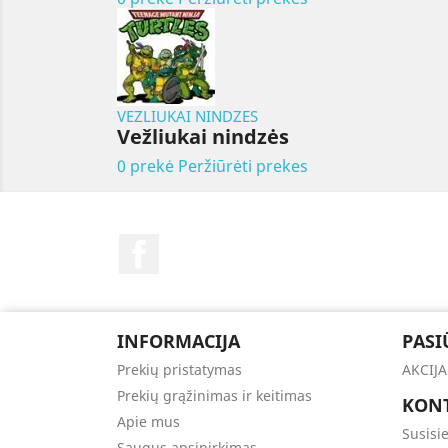
VEZLIUKAI NINDZES
Vežliukai nindzės
0 prekė
Peržiūrėti prekes
Facebook
INFORMACIJA
PASI
Prekių pristatymas
AKCIJA
Prekių grąžinimas ir keitimas
KONT
Apie mus
Susisie
Saugus apsipirkimas