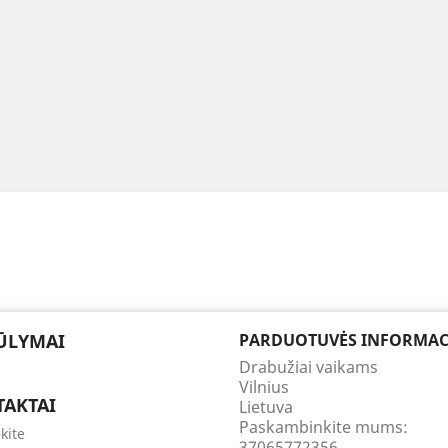
ŪLYMAI
PARDUOTUVĖS INFORMAC
Drabužiai vaikams
Vilnius
AKTAI
Lietuva
Paskambinkite mums:
kite
37065772356