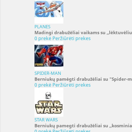
PLANES
Madingi drabužėliai vaikams su ,,lėktuvėli
0 prekė
Peržiūrėti prekes
SPIDER-MAN
Berniukų pamėgti drabužėliai su "Spider-
0 prekė
Peržiūrėti prekes
STAR WARS
Berniukų pamegti drabužėliai su ,,kosminia
0 prekė
Peržiūrėti prekes