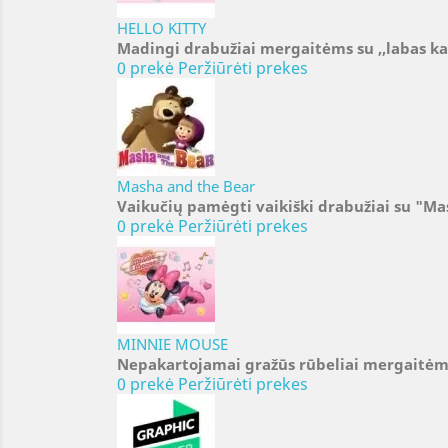
HELLO KITTY
Madingi drabužiai mergaitėms su ,,labas ka
0 prekė
Peržiūrėti prekes
Masha and the Bear
Vaikučių pamėgti vaikiški drabužiai su "Ma
0 prekė
Peržiūrėti prekes
MINNIE MOUSE
Nepakartojamai gražūs rūbeliai mergaitėms
0 prekė
Peržiūrėti prekes