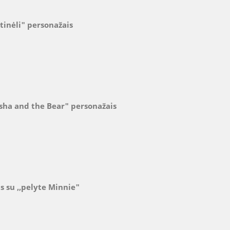
tinėli" personažais
sha and the Bear" personažais
 su ,,pelyte Minnie"