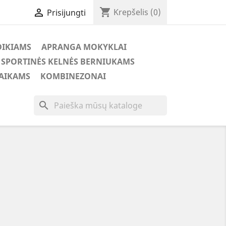
shopping_cart

Krepšelis
(0)
Prisijungti
DIKIAMS
APRANGA MOKYKLAI
SPORTINĖS KELNĖS BERNIUKAMS
VAIKAMS
KOMBINEZONAI
search