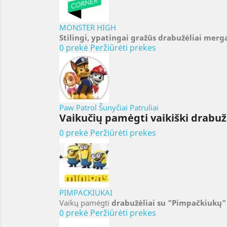
MONSTER HIGH
Stilingi, ypatingai gražūs drabužėliai mer
0 prekė
Peržiūrėti prekes
Paw Patrol Šunyčiai Patruliai
Vaikučių pamėgti vaikiški drabuž
0 prekė
Peržiūrėti prekes
PIMPACKIUKAI
Vaikų pamėgti
drabužėliai su "Pimpačkiukų"
0 prekė
Peržiūrėti prekes