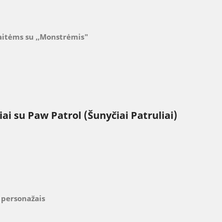
gaitėms su ,,Monstrėmis"
iai su
Paw Patrol (Šunyčiai Patruliai)
 personažais