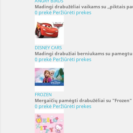
ANGRY BIRDS
Madingi drabužėliai vaikams su ,,piktais pa
0 prekė
Peržiūrėti prekes
DISNEY CARS
Madingi drabužiai berniukams su pamegtu
0 prekė
Peržiūrėti prekes
FROZEN
Mergaičių pamėgti drabužėliai su "Frozen"
0 prekė
Peržiūrėti prekes