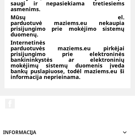
saugi ir nepasiekiama tretiesiems
asmenims.
Mūsų el.
parduotuvė maziems.eu nekaupia
prisijungimo prie mokėjimo sistemų
duomenų.
Internetinės
parduotuvės maziems.eu pirkėjai
prisijungimo prie elektroninės
bankininkystės ar elektroninių
mokėjimų sistemų duomenis įveda
bankų puslapiuose, todėl maziems.eu ši
informacija neprieinama.
Facebook
INFORMACIJA
