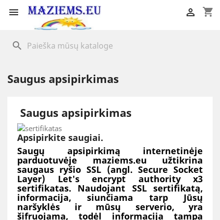
shopping_cart


search
Saugus apsipirkimas
Saugus apsipirkimas
Apsipirkite saugiai.
Saugų apsipirkimą internetinėje
parduotuvėje maziems.eu užtikrina
saugaus ryšio SSL (angl. Secure Socket
Layer) Let's encrypt authority x3
sertifikatas. Naudojant SSL sertifikatą,
informacija, siunčiama tarp Jūsų
naršyklės ir mūsų serverio, yra
šifruojama, todėl informacija tampa