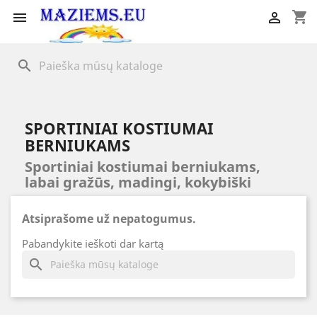
shopping_cart


search
SPORTINIAI KOSTIUMAI
BERNIUKAMS
Sportiniai kostiumai berniukams,
labai gražūs, madingi, kokybiški
Atsiprašome už nepatogumus.
Pabandykite ieškoti dar kartą
search