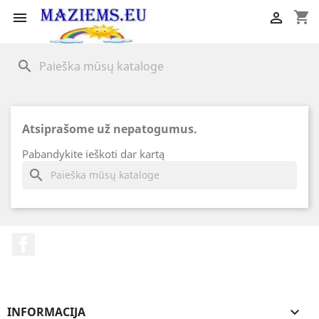
shopping_cart


search
Atsiprašome už nepatogumus.
Pabandykite ieškoti dar kartą
search
Facebook
INFORMACIJA
