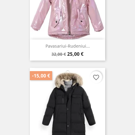
Pavasariui-Rudeniui...
Bazinė
Kaina
25,00 €
32,00 €
kaina
-15,00 €
favorite_border