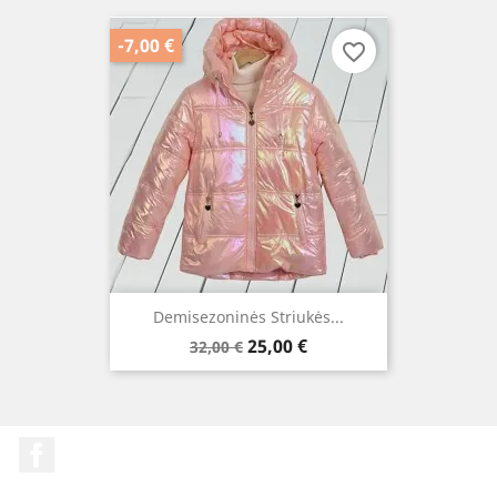
-7,00 €
favorite_border
Demisezoninės Striukės...
Bazinė
Kaina
25,00 €
32,00 €
kaina
Facebook