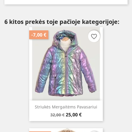
6 kitos prekės toje pačioje kategorijoje:
-7,00 €
favorite_border
Striukės Mergaitėms Pavasariui
Bazinė
Kaina
25,00 €
32,00 €
kaina