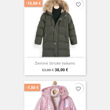
-15,00 €
favorite_border
Žieminė Striukė Vaikams
Bazinė
Kaina
38,00 €
53,00 €
kaina
-7,00 €
favorite_border