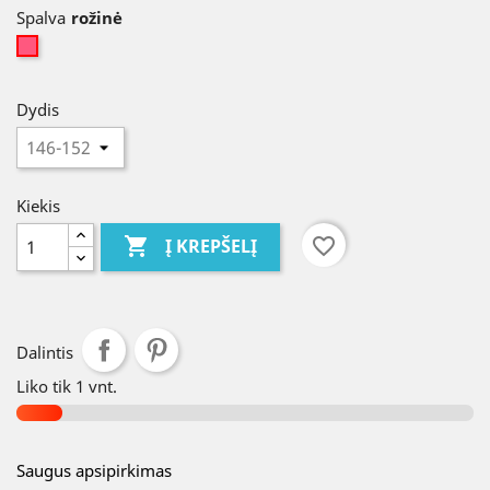
Spalva
rožinė
Dydis
Kiekis

favorite_border
Į KREPŠELĮ
Dalintis
Liko tik 1 vnt.
Saugus apsipirkimas